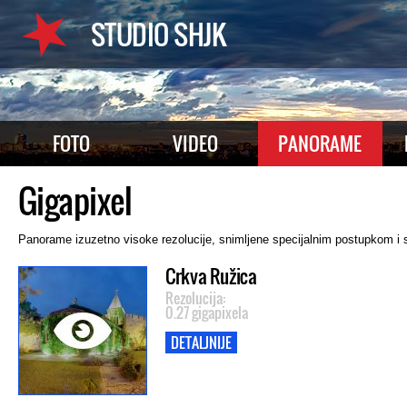
STUDIO SHJK
FOTO
VIDEO
PANORAME
Gigapixel
Panorame izuzetno visoke rezolucije, snimljene specijalnim postupkom i
Crkva Ružica
Rezolucija:
0.27 gigapixela
DETALJNIJE